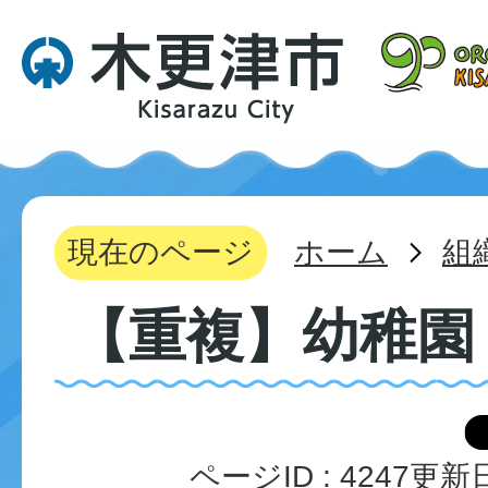
現在のページ
ホーム
組
【重複】幼稚園
ページID :
4247
更新日