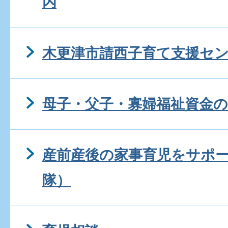
内
木更津市請西子育て支援セ
母子・父子・寡婦福祉資金
産前産後の家事育児をサポ
隊）