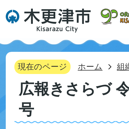
現在のページ
ホーム
組
広報きさらづ 令
号