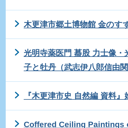
木更津市郷土博物館 金のす
光明寺薬医門 蟇股 力士像・
子と牡丹（武志伊八郎信由関
『木更津市史 自然編 資料』
Coffered Ceiling Paintings 