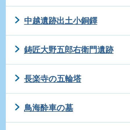
中越遺跡出土小銅鐸
鋳匠大野五郎右衛門遺跡
長楽寺の五輪塔
鳥海酔車の墓