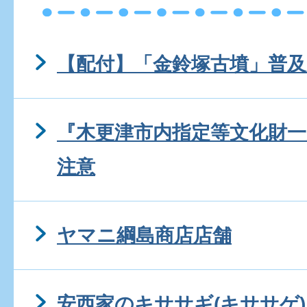
【配付】「金鈴塚古墳」普
『木更津市内指定等文化財
注意
ヤマニ綱島商店店舗
安西家のキササギ(キササゲ)