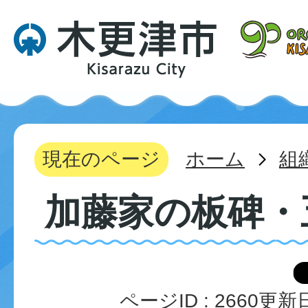
現在のページ
ホーム
組
加藤家の板碑・
ページID :
2660
更新日