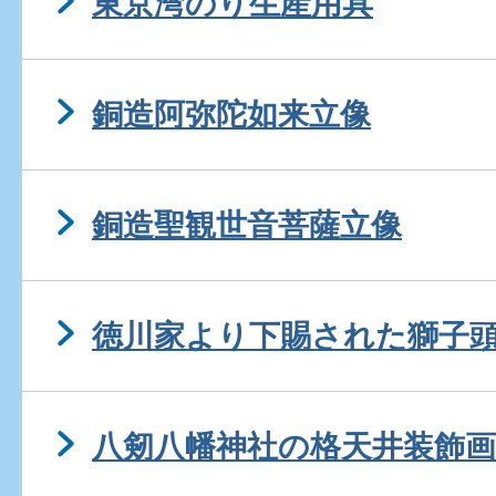
東京湾のり生産用具
銅造阿弥陀如来立像
銅造聖観世音菩薩立像
徳川家より下賜された獅子
八剱八幡神社の格天井装飾画