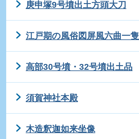
庚申塚9号墳出土方頭大刀
江戸期の風俗図屏風六曲一隻
高部30号墳・32号墳出土品
須賀神社本殿
木造釈迦如来坐像