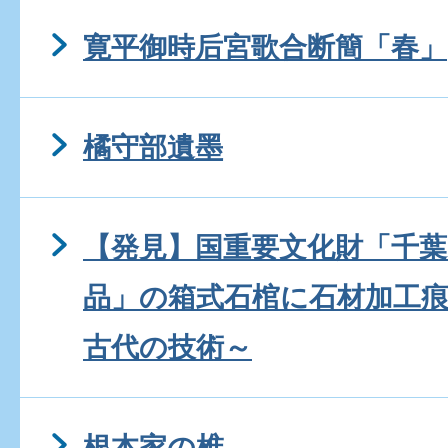
寛平御時后宮歌合断簡「春」
橘守部遺墨
【発見】国重要文化財「千葉
品」の箱式石棺に石材加工
古代の技術～
根本家の椎