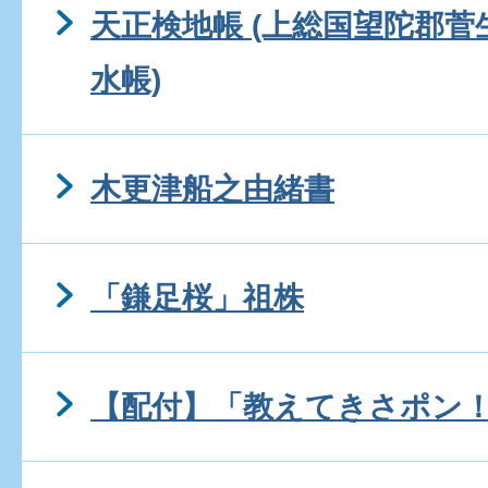
天正検地帳 (上総国望陀郡
水帳)
木更津船之由緒書
「鎌足桜」祖株
【配付】「教えてきさポン