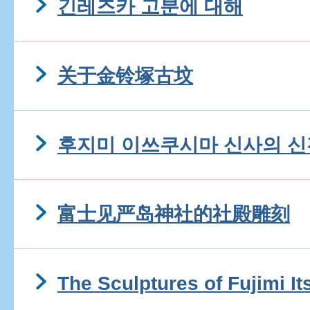
긴레즈카 고분에 대해
关于金铃塚古坟
후지미 이쓰쿠시마 신사의 신
富士见严岛神社的社殿雕刻
The Sculptures of Fujimi I