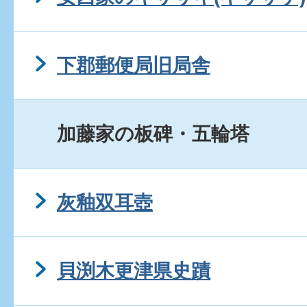
下郡郵便局旧局舎
加藤家の板碑・五輪塔
灰釉双耳壺
貝渕木更津県史蹟