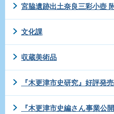
宮脇遺跡出土奈良三彩小壺 
文化課
収蔵美術品
『木更津市史研究』好評発売
『木更津市史編さん事業公