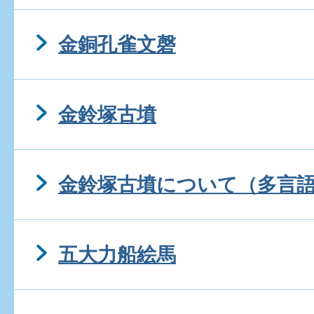
金銅孔雀文磬
金鈴塚古墳
金鈴塚古墳について（多言
五大力船絵馬