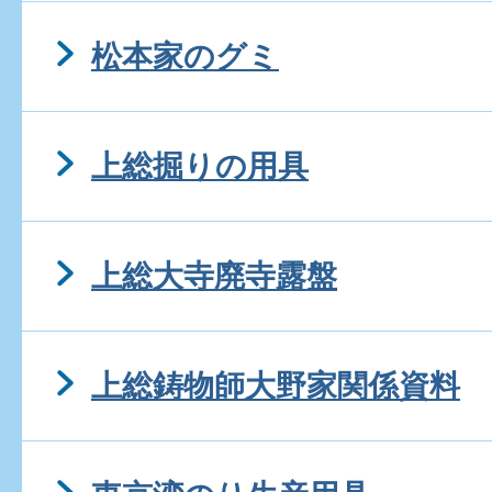
松本家のグミ
上総掘りの用具
上総大寺廃寺露盤
上総鋳物師大野家関係資料