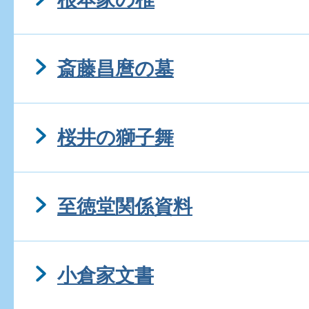
斎藤昌麿の墓
桜井の獅子舞
至徳堂関係資料
小倉家文書