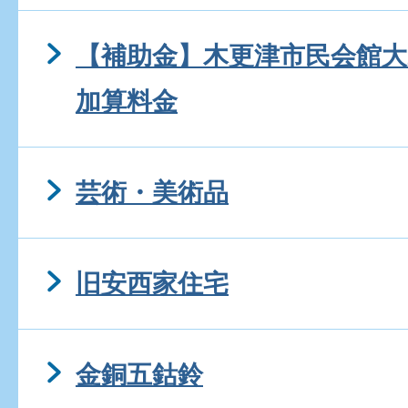
【補助金】木更津市民会館
加算料金
芸術・美術品
旧安西家住宅
金銅五鈷鈴