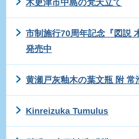
木更津市中島の梵天立て
市制施行70周年記念『図説
発売中
黄瀬戸灰釉木の葉文瓶 附 常
Kinreizuka Tumulus