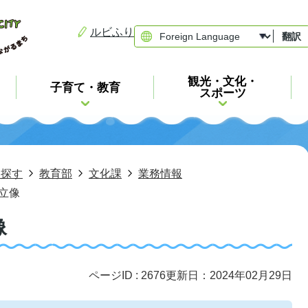
ルビふり
翻訳
観光・文化・
子育て・教育
スポーツ
ら探す
教育部
文化課
業務情報
立像
像
ページID :
2676
更新日：2024年02月29日