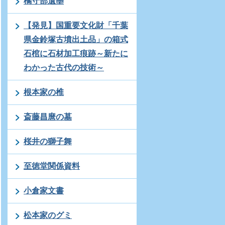
橘守部遺墨
【発見】国重要文化財「千葉
県金鈴塚古墳出土品」の箱式
石棺に石材加工痕跡～新たに
わかった古代の技術～
根本家の椎
斎藤昌麿の墓
桜井の獅子舞
至徳堂関係資料
小倉家文書
松本家のグミ