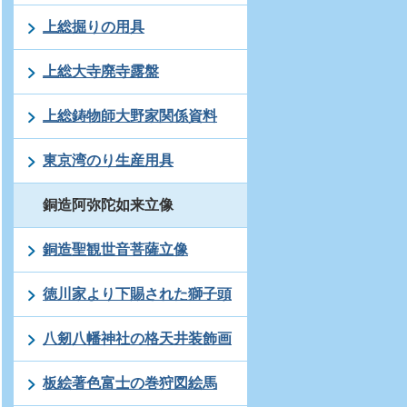
上総掘りの用具
上総大寺廃寺露盤
上総鋳物師大野家関係資料
東京湾のり生産用具
銅造阿弥陀如来立像
銅造聖観世音菩薩立像
徳川家より下賜された獅子頭
八剱八幡神社の格天井装飾画
板絵著色富士の巻狩図絵馬