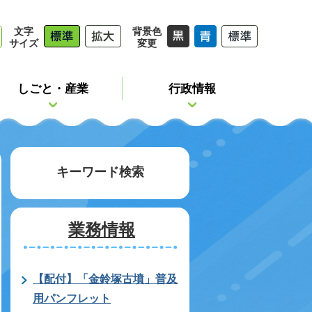
文字
背景色
サイズ
変更
しごと・産業
行政情報
キーワード検索
業務情報
【配付】「金鈴塚古墳」普及
用パンフレット