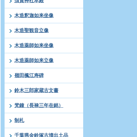
須賀神社本殿
木造釈迦如来坐像
木造聖観音立像
木造薬師如来坐像
木造薬師如来立像
嶺田楓江寿碑
鈴木三郎家蔵古文書
梵鐘（長禄三年在銘）
制札
千葉県金鈴塚古墳出土品