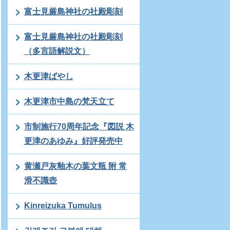
富士見厳島神社の社殿彫刻
富士見厳島神社の社殿彫刻
（多言語解説文）
木更津ばやし
木更津市中島の梵天立て
市制施行70周年記念『図説 木
更津のあゆみ』好評発売中
黄瀬戸灰釉木の葉文瓶 附 常
滑不識壺
Kinreizuka Tumulus