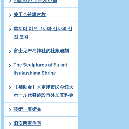
긴레즈카 고분에 대해
关于金铃塚古坟
후지미 이쓰쿠시마 신사의 신
전 조각
富士见严岛神社的社殿雕刻
The Sculptures of Fujimi
Itsukushima Shrine
【補助金】木更津市民会館大
ホール代替施設市外加算料金
芸術・美術品
旧安西家住宅