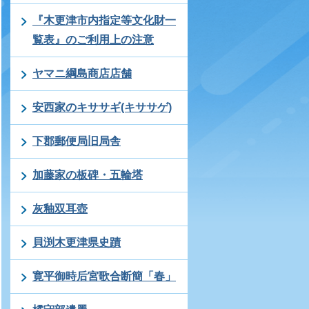
『木更津市内指定等文化財一
覧表』のご利用上の注意
ヤマニ綱島商店店舗
安西家のキササギ(キササゲ)
下郡郵便局旧局舎
加藤家の板碑・五輪塔
灰釉双耳壺
貝渕木更津県史蹟
寛平御時后宮歌合断簡「春」