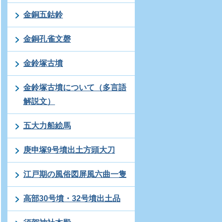
金銅五鈷鈴
金銅孔雀文磬
金鈴塚古墳
金鈴塚古墳について（多言語
解説文）
五大力船絵馬
庚申塚9号墳出土方頭大刀
江戸期の風俗図屏風六曲一隻
高部30号墳・32号墳出土品