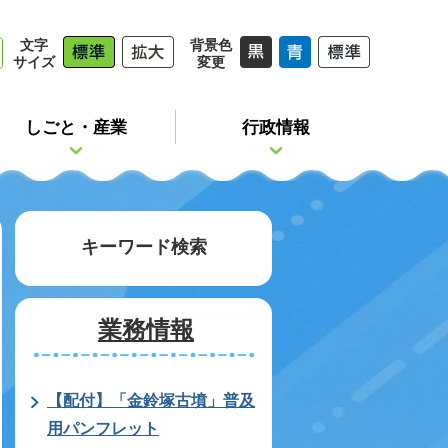
文字
背景色
サイズ
変更
しごと・産業
行政情報
キーワード検索
業務情報
【配付】「金鈴塚古墳」普及
用パンフレット