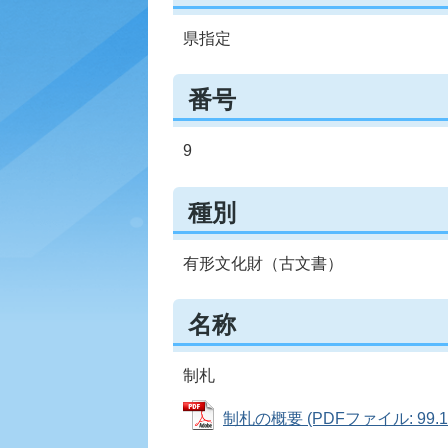
県指定
番号
9
種別
有形文化財（古文書）
名称
制札
制札の概要 (PDFファイル: 99.1