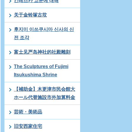
긴레즈카 고분에 대해
关于金铃塚古坟
후지미 이쓰쿠시마 신사의 신
전 조각
富士见严岛神社的社殿雕刻
The Sculptures of Fujimi
Itsukushima Shrine
【補助金】木更津市民会館大
ホール代替施設市外加算料金
芸術・美術品
旧安西家住宅