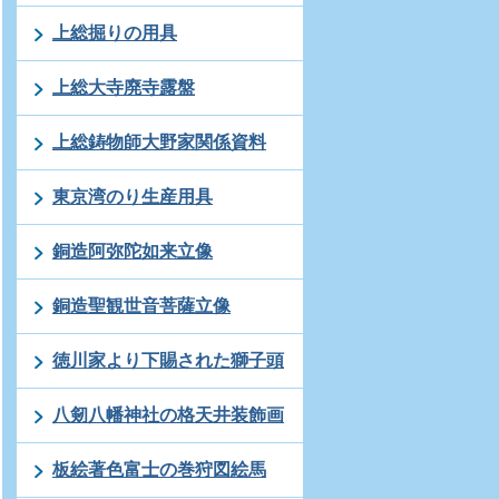
上総掘りの用具
上総大寺廃寺露盤
上総鋳物師大野家関係資料
東京湾のり生産用具
銅造阿弥陀如来立像
銅造聖観世音菩薩立像
徳川家より下賜された獅子頭
八剱八幡神社の格天井装飾画
板絵著色富士の巻狩図絵馬