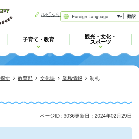
ルビふり
翻訳
観光・文化・
子育て・教育
スポーツ
ら探す
教育部
文化課
業務情報
制札
ページID :
3036
更新日：2024年02月29日