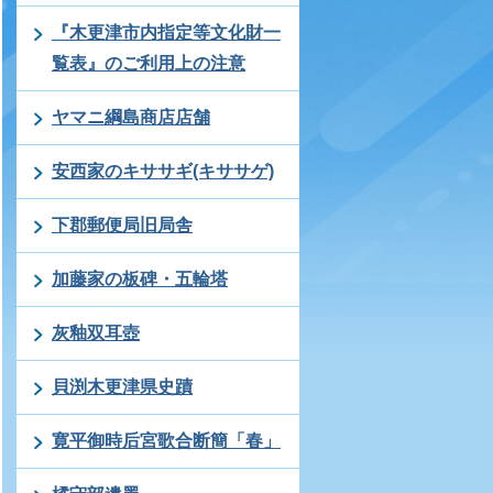
『木更津市内指定等文化財一
覧表』のご利用上の注意
ヤマニ綱島商店店舗
安西家のキササギ(キササゲ)
下郡郵便局旧局舎
加藤家の板碑・五輪塔
灰釉双耳壺
貝渕木更津県史蹟
寛平御時后宮歌合断簡「春」