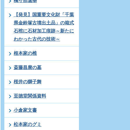
橘守部遺墨
【発見】国重要文化財「千葉
県金鈴塚古墳出土品」の箱式
石棺に石材加工痕跡～新たに
わかった古代の技術～
根本家の椎
斎藤昌麿の墓
桜井の獅子舞
至徳堂関係資料
小倉家文書
松本家のグミ