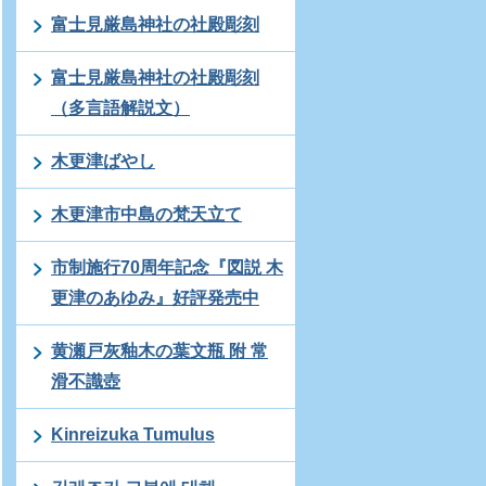
富士見厳島神社の社殿彫刻
富士見厳島神社の社殿彫刻
（多言語解説文）
木更津ばやし
木更津市中島の梵天立て
市制施行70周年記念『図説 木
更津のあゆみ』好評発売中
黄瀬戸灰釉木の葉文瓶 附 常
滑不識壺
Kinreizuka Tumulus