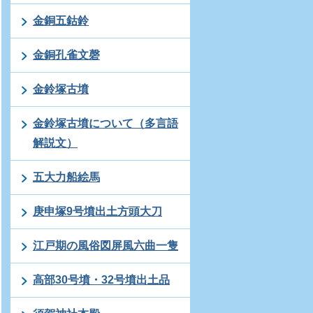
金銅五鈷鈴
金銅孔雀文磬
金鈴塚古墳
金鈴塚古墳について（多言語
解説文）
五大力船絵馬
庚申塚9号墳出土方頭大刀
江戸期の風俗図屏風六曲一隻
高部30号墳・32号墳出土品