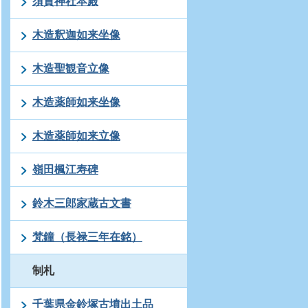
須賀神社本殿
木造釈迦如来坐像
木造聖観音立像
木造薬師如来坐像
木造薬師如来立像
嶺田楓江寿碑
鈴木三郎家蔵古文書
梵鐘（長禄三年在銘）
制札
千葉県金鈴塚古墳出土品