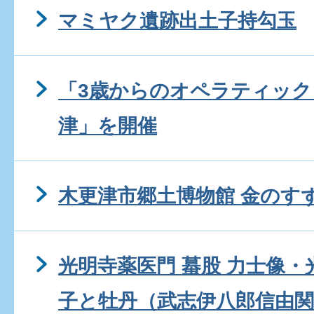
マミヤク遺跡出土子持勾玉
「3歳からのオペラティック
津」を開催
木更津市郷土博物館 金のす
光明寺薬医門 蟇股 力士像・
子と牡丹（武志伊八郎信由関