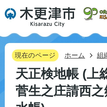
現在のページ
ホーム
組
天正検地帳 (上
菅生之庄請西之