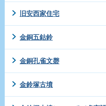
旧安西家住宅
金銅五鈷鈴
金銅孔雀文磬
金鈴塚古墳