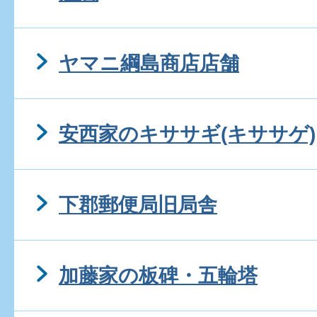
ヤマニ綱島商店店舗
安西家のキササギ(キササゲ)
下郡郵便局旧局舎
加藤家の板碑・五輪塔