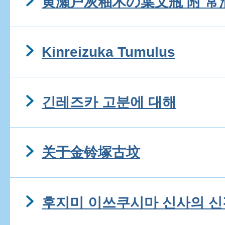
黄瀬戸灰釉木の葉文瓶 附 常
Kinreizuka Tumulus
긴레즈카 고분에 대해
关于金铃塚古坟
후지미 이쓰쿠시마 신사의 신