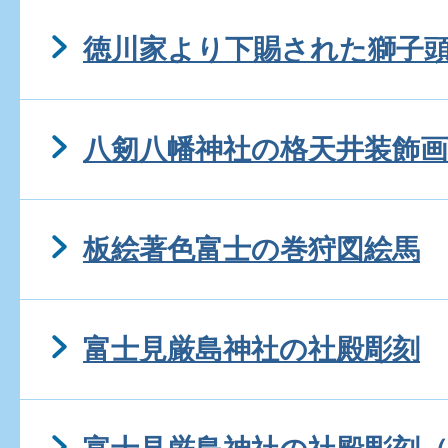
徳川家より下賜された獅子
八剱八幡神社の格天井装飾画
板絵著色富士の巻狩図絵馬
富士見厳島神社の社殿彫刻