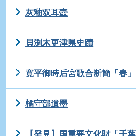
灰釉双耳壺
貝渕木更津県史蹟
寛平御時后宮歌合断簡「春」
橘守部遺墨
【発見】国重要文化財「千葉