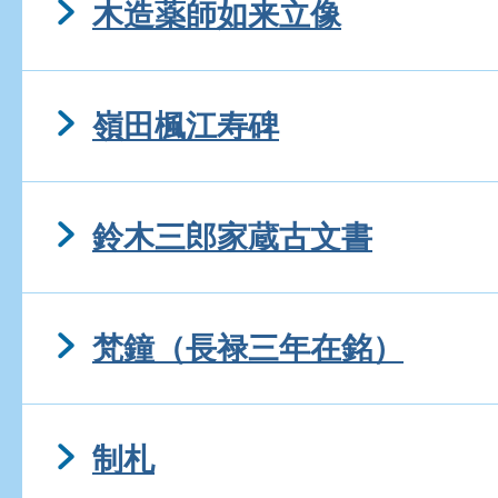
木造薬師如来立像
嶺田楓江寿碑
鈴木三郎家蔵古文書
梵鐘（長禄三年在銘）
制札