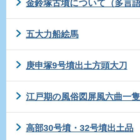
金鈴塚古墳について（多言
五大力船絵馬
庚申塚9号墳出土方頭大刀
江戸期の風俗図屏風六曲一隻
高部30号墳・32号墳出土品