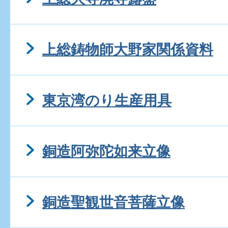
上総鋳物師大野家関係資料
東京湾のり生産用具
銅造阿弥陀如来立像
銅造聖観世音菩薩立像