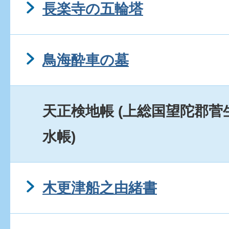
長楽寺の五輪塔
鳥海酔車の墓
天正検地帳 (上総国望陀郡
水帳)
木更津船之由緒書