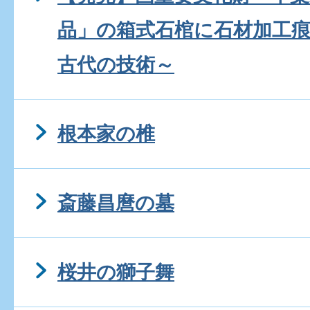
品」の箱式石棺に石材加工
古代の技術～
根本家の椎
斎藤昌麿の墓
桜井の獅子舞