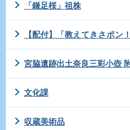
「鎌足桜」祖株
【配付】「教えてきさポン
宮脇遺跡出土奈良三彩小壺 
文化課
収蔵美術品