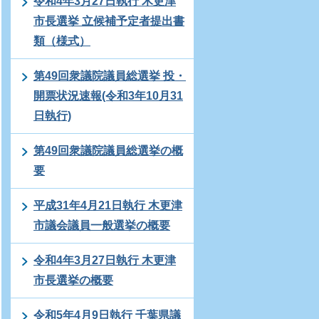
令和4年3月27日執行 木更津
市長選挙 立候補予定者提出書
類（様式）
第49回衆議院議員総選挙 投・
開票状況速報(令和3年10月31
日執行)
第49回衆議院議員総選挙の概
要
平成31年4月21日執行 木更津
市議会議員一般選挙の概要
令和4年3月27日執行 木更津
市長選挙の概要
令和5年4月9日執行 千葉県議