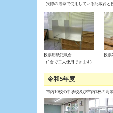
実際の選挙で使用している記載台と
投票用紙記載台
投票
（1台で二人使用できます)
令和5年度
市内10校の中学校及び市内1校の高