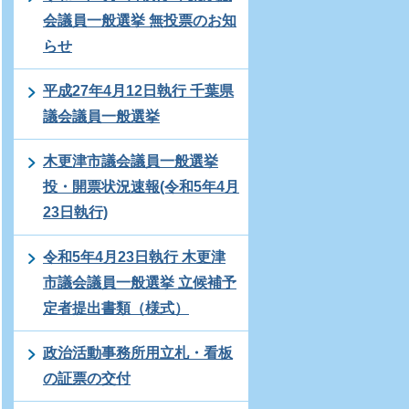
会議員一般選挙 無投票のお知
らせ
平成27年4月12日執行 千葉県
議会議員一般選挙
木更津市議会議員一般選挙
投・開票状況速報(令和5年4月
23日執行)
令和5年4月23日執行 木更津
市議会議員一般選挙 立候補予
定者提出書類（様式）
政治活動事務所用立札・看板
の証票の交付