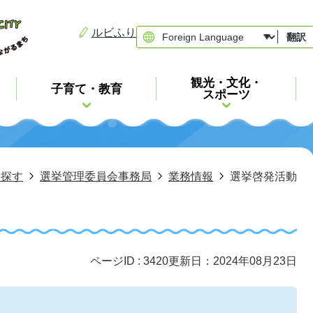
ルビふり
翻訳
観光・文化・
子育て・教育
スポーツ
ら探す
選挙管理委員会事務局
業務情報
選挙啓発活動
ページID :
3420
更新日：2024年08月23日