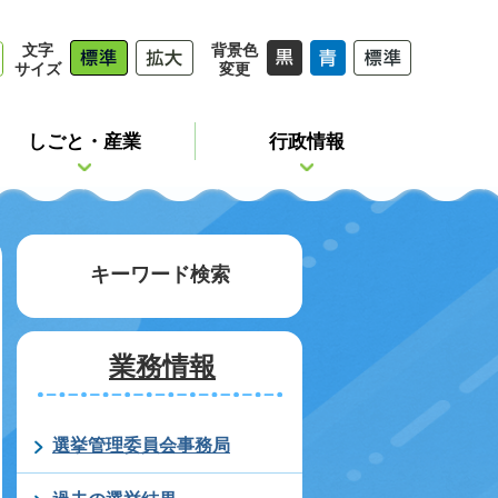
文字
背景色
サイズ
変更
しごと・産業
行政情報
キーワード検索
業務情報
選挙管理委員会事務局