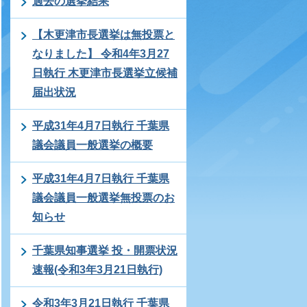
過去の選挙結果
【木更津市長選挙は無投票と
なりました】 令和4年3月27
日執行 木更津市長選挙立候補
届出状況
平成31年4月7日執行 千葉県
議会議員一般選挙の概要
平成31年4月7日執行 千葉県
議会議員一般選挙無投票のお
知らせ
千葉県知事選挙 投・開票状況
速報(令和3年3月21日執行)
令和3年3月21日執行 千葉県