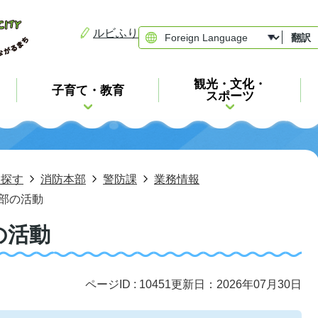
ルビふり
翻訳
観光・文化・
子育て・教育
スポーツ
ら探す
消防本部
警防課
業務情報
部の活動
の活動
ページID :
10451
更新日：2026年07月30日