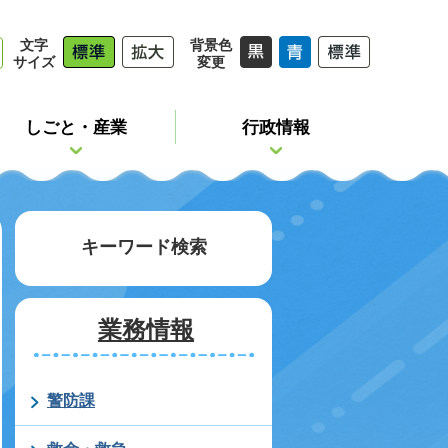
文字
背景色
サイズ
変更
しごと・産業
行政情報
キーワード検索
業務情報
警防課