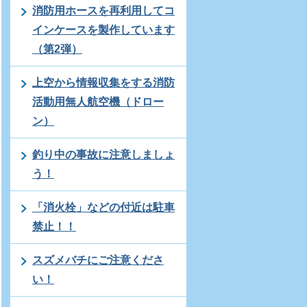
消防用ホースを再利用してコ
インケースを製作しています
（第2弾）
上空から情報収集をする消防
活動用無人航空機（ドロー
ン）
釣り中の事故に注意しましょ
う！
「消火栓」などの付近は駐車
禁止！！
スズメバチにご注意くださ
い！