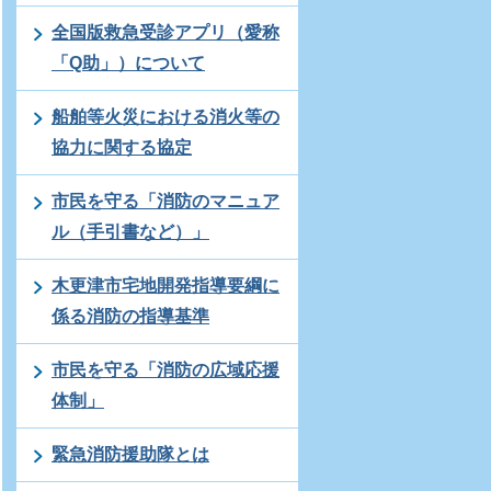
全国版救急受診アプリ（愛称
「Q助」）について
船舶等火災における消火等の
協力に関する協定
市民を守る「消防のマニュア
ル（手引書など）」
木更津市宅地開発指導要綱に
係る消防の指導基準
市民を守る「消防の広域応援
体制」
緊急消防援助隊とは