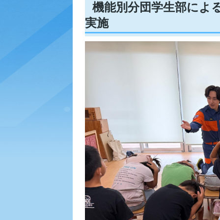
機能別分団学生部によ
実施