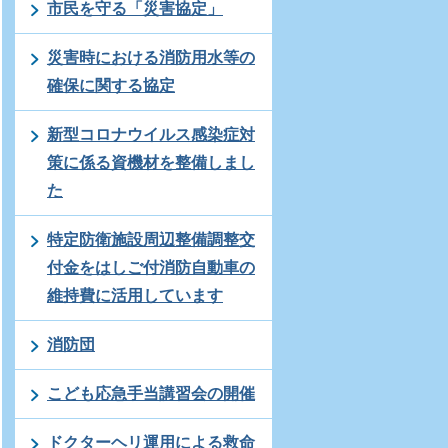
市民を守る「災害協定」
災害時における消防用水等の
確保に関する協定
新型コロナウイルス感染症対
策に係る資機材を整備しまし
た
特定防衛施設周辺整備調整交
付金をはしご付消防自動車の
維持費に活用しています
消防団
こども応急手当講習会の開催
ドクターヘリ運用による救命