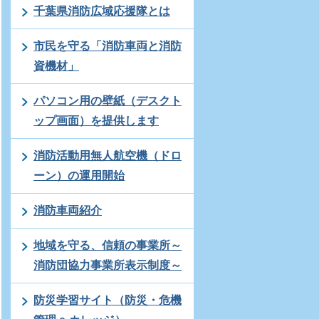
千葉県消防広域応援隊とは
市民を守る「消防車両と消防
資機材」
パソコン用の壁紙（デスクト
ップ画面）を提供します
消防活動用無人航空機（ドロ
ーン）の運用開始
消防車両紹介
地域を守る、信頼の事業所～
消防団協力事業所表示制度～
防災学習サイト（防災・危機