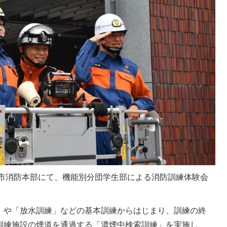
津市消防本部にて、機能別分団学生部による消防訓練体験会
」や「放水訓練」などの基本訓練からはじまり、訓練の終
訓練施設の煙道を通過する「濃煙中検索訓練」を実施し、