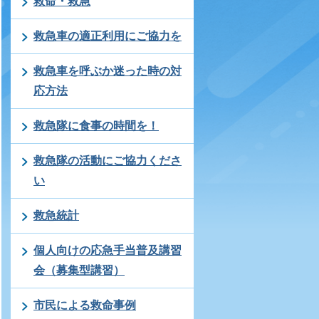
救命・救急
救急車の適正利用にご協力を
救急車を呼ぶか迷った時の対
応方法
救急隊に食事の時間を！
救急隊の活動にご協力くださ
い
救急統計
個人向けの応急手当普及講習
会（募集型講習）
市民による救命事例