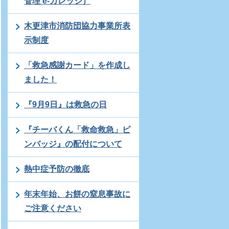
管理 e-カレッジ）
木更津市消防団協力事業所表
示制度
「救急感謝カード」を作成し
ました！
『9月9日』は救急の日
『チーバくん「救命救急」ピ
ンバッジ』の配付について
熱中症予防の徹底
年末年始、お餅の窒息事故に
ご注意ください