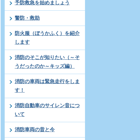
予防救急を始めましょう
警防・救助
防火服（ぼうかふく）を紹介
します
消防のそこが知りたい（～そ
うだったのか～キッズ編）
消防の車両は緊急走行をしま
す！
消防自動車のサイレン音につ
いて
消防車両の昔と今