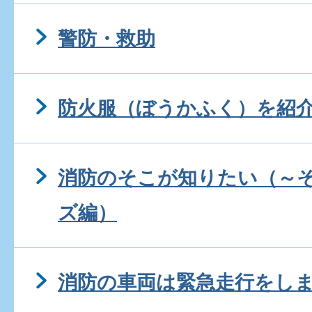
警防・救助
防火服（ぼうかふく）を紹
消防のそこが知りたい（～
ズ編）
消防の車両は緊急走行をし