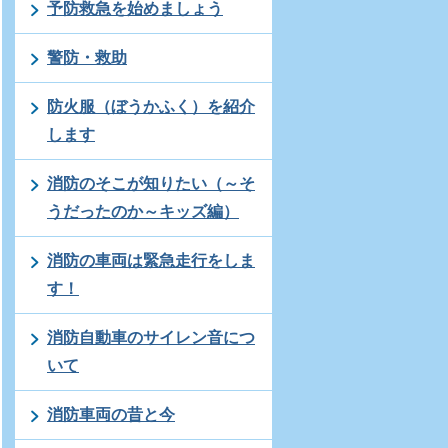
予防救急を始めましょう
警防・救助
防火服（ぼうかふく）を紹介
します
消防のそこが知りたい（～そ
うだったのか～キッズ編）
消防の車両は緊急走行をしま
す！
消防自動車のサイレン音につ
いて
消防車両の昔と今