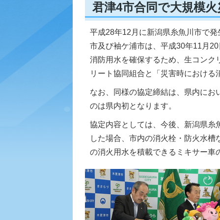
君津4市合同で大規模
平成28年12月に新潟県糸魚川市で
市及び袖ケ浦市は、平成30年11月
消防用水を確保するため、生コンク
リート協同組合と「災害時における
なお、同様の協定締結は、県内にお
のは県内初となります。
協定内容としては、今後、新潟県糸
した場合、市内の消火栓・防火水槽
の消火用水を積載できるミキサー車