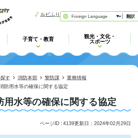
ルビふり
翻訳
観光・文化・
子育て・教育
スポーツ
ら探す
消防本部
警防課
業務情報
消防用水等の確保に関する協定
防用水等の確保に関する協定
ページID :
4139
更新日：2024年02月29日