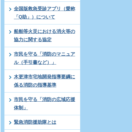
全国版救急受診アプリ（愛称
「Q助」）について
船舶等火災における消火等の
協力に関する協定
市民を守る「消防のマニュア
ル（手引書など）」
木更津市宅地開発指導要綱に
係る消防の指導基準
市民を守る「消防の広域応援
体制」
緊急消防援助隊とは