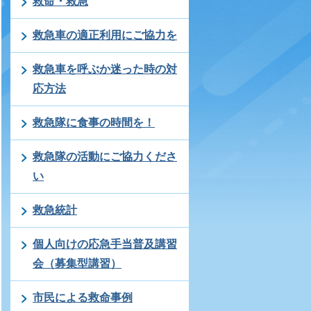
救命・救急
救急車の適正利用にご協力を
救急車を呼ぶか迷った時の対
応方法
救急隊に食事の時間を！
救急隊の活動にご協力くださ
い
救急統計
個人向けの応急手当普及講習
会（募集型講習）
市民による救命事例