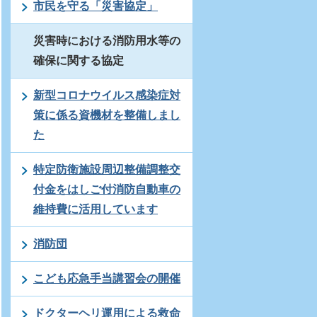
市民を守る「災害協定」
災害時における消防用水等の
確保に関する協定
新型コロナウイルス感染症対
策に係る資機材を整備しまし
た
特定防衛施設周辺整備調整交
付金をはしご付消防自動車の
維持費に活用しています
消防団
こども応急手当講習会の開催
ドクターヘリ運用による救命