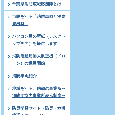
千葉県消防広域応援隊とは
市民を守る「消防車両と消防
資機材」
パソコン用の壁紙（デスクト
ップ画面）を提供します
消防活動用無人航空機（ドロ
ーン）の運用開始
消防車両紹介
地域を守る、信頼の事業所～
消防団協力事業所表示制度～
防災学習サイト（防災・危機