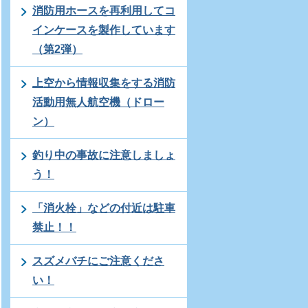
消防用ホースを再利用してコ
インケースを製作しています
（第2弾）
上空から情報収集をする消防
活動用無人航空機（ドロー
ン）
釣り中の事故に注意しましょ
う！
「消火栓」などの付近は駐車
禁止！！
スズメバチにご注意くださ
い！