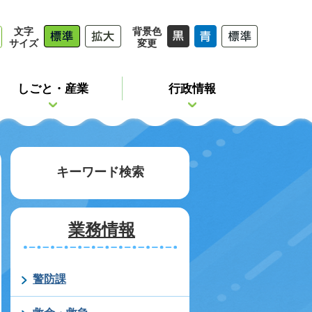
文字
背景色
サイズ
変更
しごと・産業
行政情報
キーワード検索
業務情報
警防課