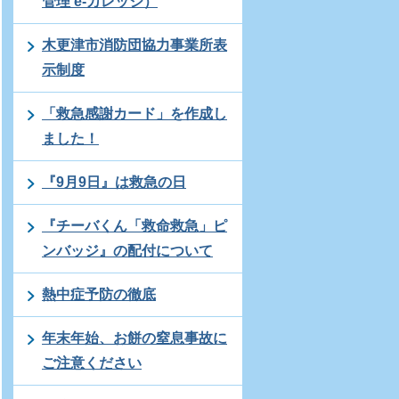
管理 e-カレッジ）
木更津市消防団協力事業所表
示制度
「救急感謝カード」を作成し
ました！
『9月9日』は救急の日
『チーバくん「救命救急」ピ
ンバッジ』の配付について
熱中症予防の徹底
年末年始、お餅の窒息事故に
ご注意ください