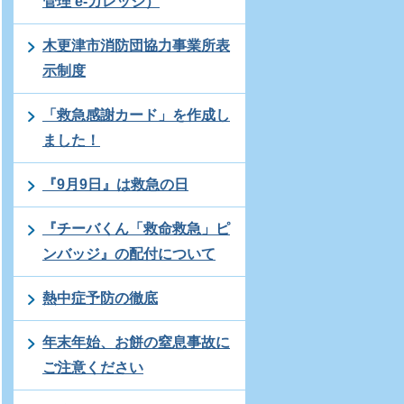
管理 e-カレッジ）
木更津市消防団協力事業所表
示制度
「救急感謝カード」を作成し
ました！
『9月9日』は救急の日
『チーバくん「救命救急」ピ
ンバッジ』の配付について
熱中症予防の徹底
年末年始、お餅の窒息事故に
ご注意ください