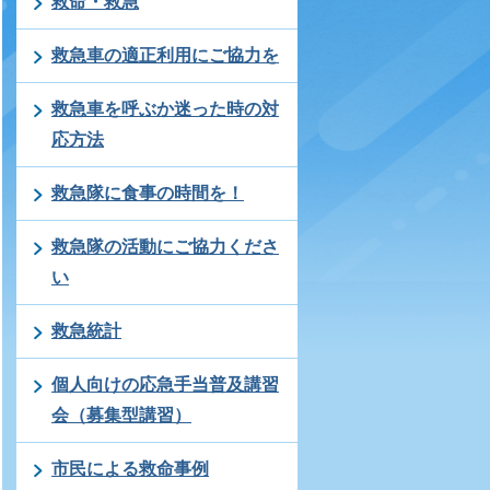
救命・救急
救急車の適正利用にご協力を
救急車を呼ぶか迷った時の対
応方法
救急隊に食事の時間を！
救急隊の活動にご協力くださ
い
救急統計
個人向けの応急手当普及講習
会（募集型講習）
市民による救命事例