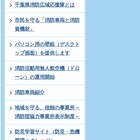
千葉県消防広域応援隊とは
市民を守る「消防車両と消防
資機材」
パソコン用の壁紙（デスクト
ップ画面）を提供します
消防活動用無人航空機（ドロ
ーン）の運用開始
消防車両紹介
地域を守る、信頼の事業所～
消防団協力事業所表示制度～
防災学習サイト（防災・危機