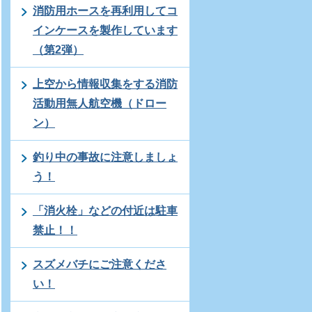
消防用ホースを再利用してコ
インケースを製作しています
（第2弾）
上空から情報収集をする消防
活動用無人航空機（ドロー
ン）
釣り中の事故に注意しましょ
う！
「消火栓」などの付近は駐車
禁止！！
スズメバチにご注意くださ
い！