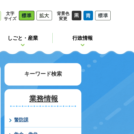
文字
背景色
サイズ
変更
しごと・産業
行政情報
キーワード検索
業務情報
警防課