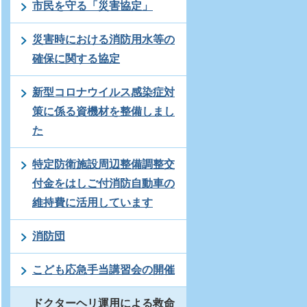
市民を守る「災害協定」
災害時における消防用水等の
確保に関する協定
新型コロナウイルス感染症対
策に係る資機材を整備しまし
た
特定防衛施設周辺整備調整交
付金をはしご付消防自動車の
維持費に活用しています
消防団
こども応急手当講習会の開催
ドクターヘリ運用による救命