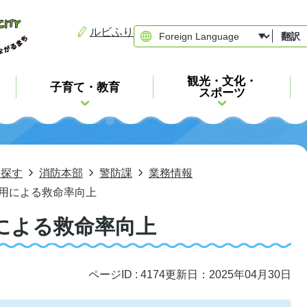
ルビふり
翻訳
観光・文化・
子育て・教育
スポーツ
ら探す
消防本部
警防課
業務情報
用による救命率向上
による救命率向上
ページID :
4174
更新日：2025年04月30日