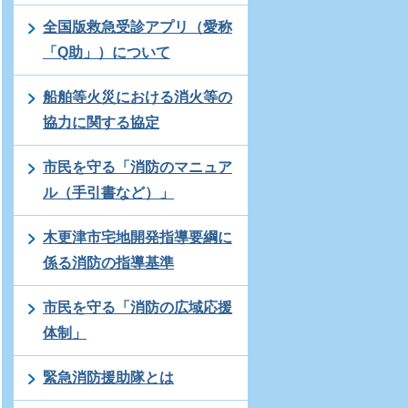
全国版救急受診アプリ（愛称
「Q助」）について
船舶等火災における消火等の
協力に関する協定
市民を守る「消防のマニュア
ル（手引書など）」
木更津市宅地開発指導要綱に
係る消防の指導基準
市民を守る「消防の広域応援
体制」
緊急消防援助隊とは