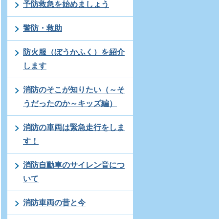
予防救急を始めましょう
警防・救助
防火服（ぼうかふく）を紹介
します
消防のそこが知りたい（～そ
うだったのか～キッズ編）
消防の車両は緊急走行をしま
す！
消防自動車のサイレン音につ
いて
消防車両の昔と今