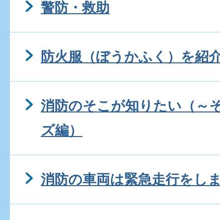
警防・救助
防火服（ぼうかふく）を紹
消防のそこが知りたい（～
ズ編）
消防の車両は緊急走行をし