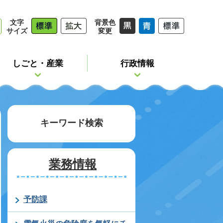
文字
背景色
サイズ
変更
しごと・産業
行政情報
キーワード検索
業務情報
予防課