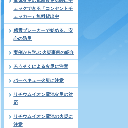
電気火災の危険度を気軽にチ
ェックできる「コンセントチ
ェッカー」無料貸出中
感震ブレーカーで始める、安
心の防災
実例から学ぶ 火災事例の紹介
ろうそくによる火災に注意
バーベキュー火災に注意
リチウムイオン電池火災の対
応
リチウムイオン電池の火災に
注意