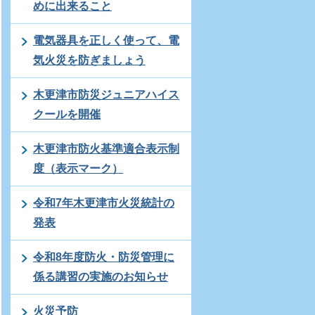
めに出来ること
電気器具を正しく使って、電
気火災を防ぎましょう
木更津市防災ジュニアハイス
クールを開催
木更津市防火基準適合表示制
度（表示マーク）
令和7年木更津市火災統計の
発表
令和8年度防火・防災管理に
係る講習の実施のお知らせ
火災予防