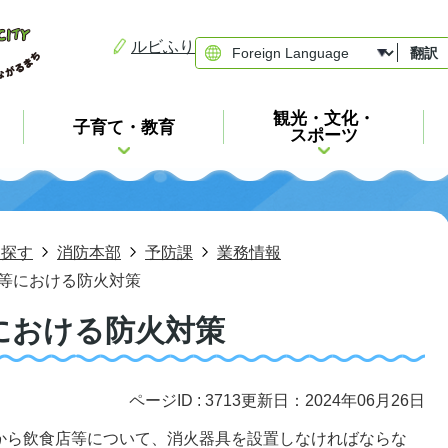
ルビふり
翻訳
観光・文化・
子育て・教育
スポーツ
ら探す
消防本部
予防課
業務情報
等における防火対策
における防火対策
ページID :
3713
更新日：2024年06月26日
から飲食店等について、消火器具を設置しなければならな