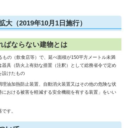
大（2019年10月1日施行）
ればならない建物とは
るもの（飲食店等）で、延べ面積が150平方メートル未満
は器具（防火上有効な措置（注釈）として総務省令で定め
を設けたもの
調理油加熱防止装置、自動消火装置又はその他の危険な状
時における被害を軽減する安全機能を有する装置」をいい
器です。