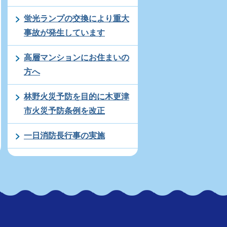
蛍光ランプの交換により重大
事故が発生しています
高層マンションにお住まいの
方へ
林野火災予防を目的に木更津
市火災予防条例を改正
一日消防長行事の実施