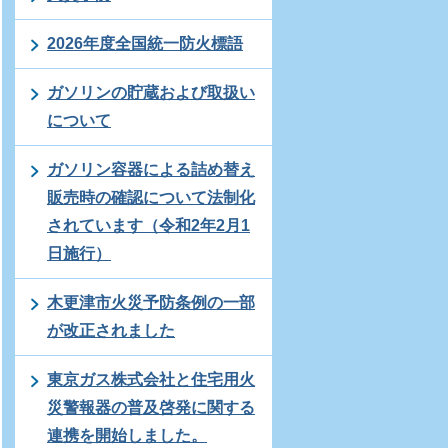
2026年度全国統一防火標語
ガソリンの貯蔵および取扱い
について
ガソリン容器による詰め替え
販売時の確認について法制化
されています（令和2年2月1
日施行）
木更津市火災予防条例の一部
が改正されました
東京ガス株式会社と住宅用火
災警報器の普及啓発に関する
連携を開始しました。