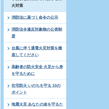
火対策
消防法に基づく命令の公示
消防法令違反対象物の公表制
度
台風に伴う通電火災対策を徹
底してください
高齢者の防火安全 火災から身
を守るために
住宅防火 いのちを守る 10の
ポイント
地震火災 あなたの命を守るた