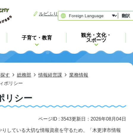
ルビふり
翻訳
観光・文化・
子育て・教育
スポーツ
ら探す
総務部
情報経営課
業務情報
ィポリシー
ポリシー
ページID :
3543
更新日：2026年08月04日
かりしている大切な情報資産を守るため、「木更津市情報