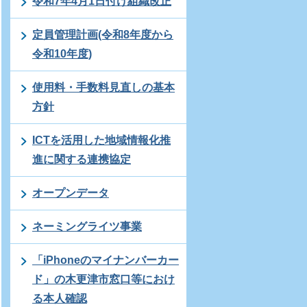
令和7年4月1日付け組織改正
定員管理計画(令和8年度から
令和10年度)
使用料・手数料見直しの基本
方針
ICTを活用した地域情報化推
進に関する連携協定
オープンデータ
ネーミングライツ事業
「iPhoneのマイナンバーカー
ド」の木更津市窓口等におけ
る本人確認