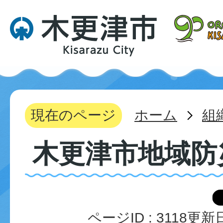
現在のページ
ホーム
組
木更津市地域防
ページID :
3118
更新日