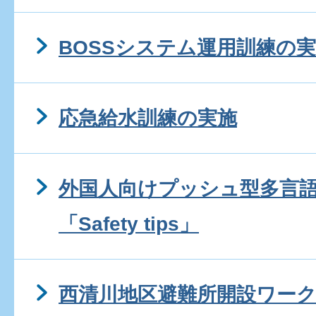
BOSSシステム運用訓練の
応急給水訓練の実施
外国人向けプッシュ型多言
「Safety tips」
西清川地区避難所開設ワー