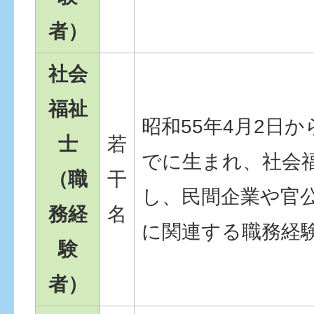
者）
社会
福祉
昭和55年4月2日か
士
若
でに生まれ、社会
（職
干
し、民間企業や官
務経
名
に関連する職務経
験
者）