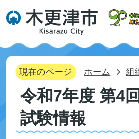
現在のページ
ホーム
組
令和7年度 第4
試験情報