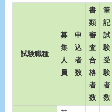
書
筆
類
記
募
申
審
試
集
込
査
験
試験職種
人
者
合
受
員
数
格
験
者
者
数
数