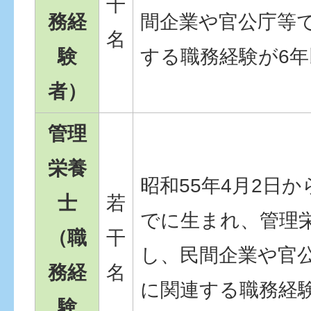
干
務経
間企業や官公庁等
名
験
する職務経験が6
者）
管理
栄養
昭和55年4月2日か
士
若
でに生まれ、管理
（職
干
し、民間企業や官
務経
名
に関連する職務経
験