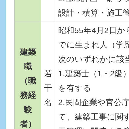
設計・積算・施工
昭和55年4月2日か
でに生まれ人（学
建築
次のいずれかに該
職
若
1.建築士（1・2
（職
干
を有する
務経
名
2.民間企業や官公
験
て、建築工事に関
者）