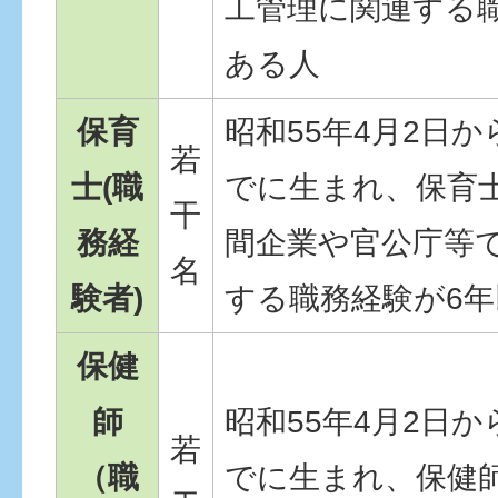
工管理に関連する
ある人
保育
昭和55年4月2日か
若
士(職
でに生まれ、保育
干
務経
間企業や官公庁等
名
験者)
する職務経験が6
保健
師
昭和55年4月2日か
若
（職
でに生まれ、保健