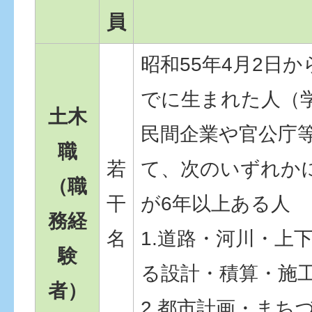
員
昭和55年4月2日か
でに生まれた人（
土木
民間企業や官公庁
職
若
て、次のいずれか
（職
干
が6年以上ある人
務経
名
1.道路・河川・上
験
る設計・積算・施
者）
2.都市計画・まち