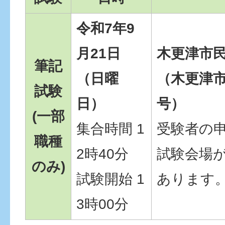
令和7年9
月21日
木更津市
筆記
（日曜
（木更津市
試験
日）
号）
(一部
集合時間 1
受験者の
職種
2時40分
試験会場
のみ)
試験開始 1
あります
3時00分