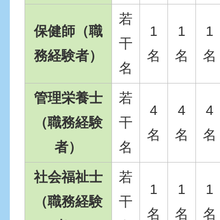
若
保健師（職
1
1
1
干
務経験者）
名
名
名
名
管理栄養士
若
4
4
4
（職務経験
干
名
名
名
者）
名
社会福祉士
若
1
1
1
（職務経験
干
名
名
名