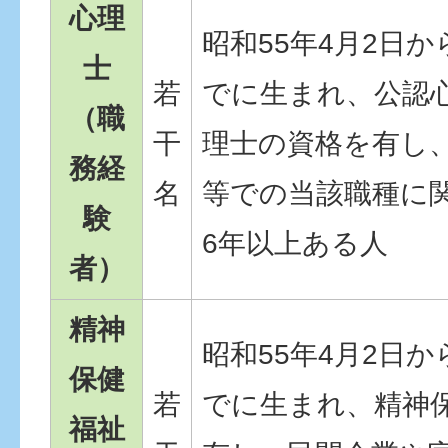
心理
昭和55年4月2日か
士
若
でに生まれ、公認
（職
干
理士の資格を有し
務経
名
等での当該職種に
験
6年以上ある人
者）
精神
昭和55年4月2日か
保健
若
でに生まれ、精神
福祉