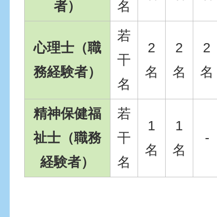
者）
名
若
心理士（職
2
2
2
干
務経験者）
名
名
名
名
精神保健福
若
1
1
祉士（職務
干
-
名
名
経験者）
名