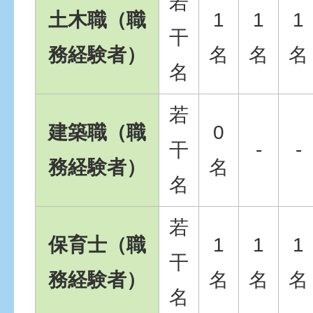
若
土木職（職
1
1
1
干
務経験者）
名
名
名
名
若
建築職（職
0
干
-
-
務経験者）
名
名
若
保育士（職
1
1
1
干
務経験者）
名
名
名
名