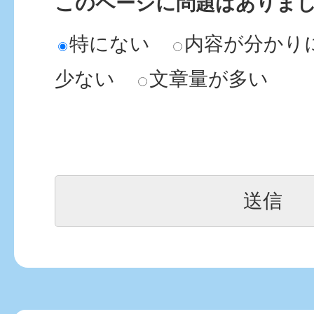
このページに問題はありま
た。軽自動車税は減免されま
特にない
内容が分かり
軽自動車税について知りた
少ない
文章量が多い
軽自動車税の環境性能割とは
今年度の軽自動車税の税額
高くなりました。なぜです