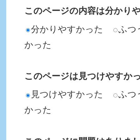
このページの内容は分かり
軽自動車税を口座振替で納
分かりやすかった
ふつ
車検用の納税証明書はどうな
かった
納税通知書の納税証明書欄
このページは見つけやすか
「****」となっていて車検
見つけやすかった
ふつ
きません。どうしたらよい
かった
昨年10月に身体障害者手帳