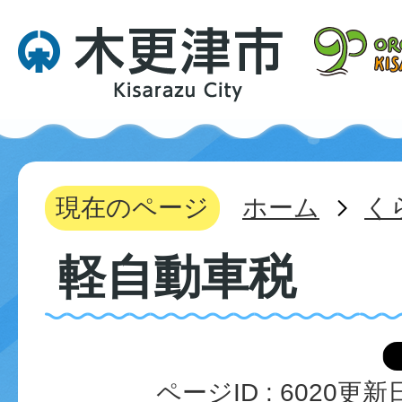
現在のページ
ホーム
く
軽自動車税
ページID :
6020
更新日