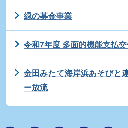
緑の募金事業
令和7年度 多面的機能支払
金田みたて海岸浜あそびと
ー放流