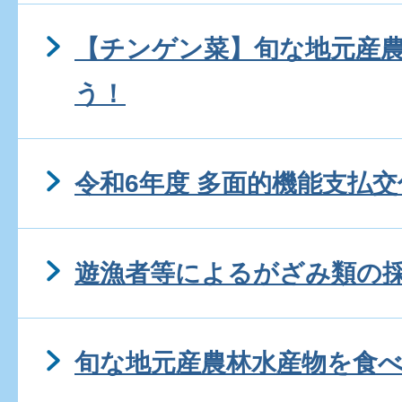
【チンゲン菜】旬な地元産
う！
令和6年度 多面的機能支払
遊漁者等によるがざみ類の
旬な地元産農林水産物を食