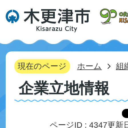
現在のページ
ホーム
組
企業立地情報
ページID :
4347
更新日