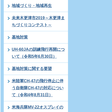
地域づくり・地域再生
未来木更津市2019～木更津ま
ちづくりコンテスト～
基地対策
UH-60JAの訓練飛行再開につ
いて（令和5年6月30日）
基地対策に関する要望
米陸軍CH-47の飛行停止に伴
う自衛隊CH-47の対応につい
て（令和4年8月31日）
米海兵隊MV-22オスプレイの