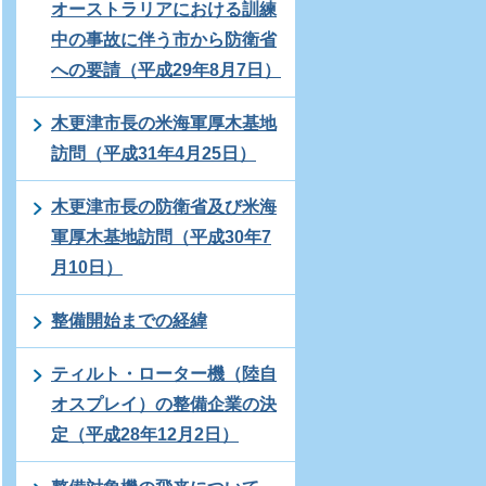
オーストラリアにおける訓練
中の事故に伴う市から防衛省
への要請（平成29年8月7日）
木更津市長の米海軍厚木基地
訪問（平成31年4月25日）
木更津市長の防衛省及び米海
軍厚木基地訪問（平成30年7
月10日）
整備開始までの経緯
ティルト・ローター機（陸自
オスプレイ）の整備企業の決
定（平成28年12月2日）