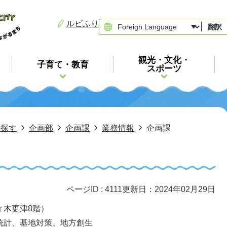
ルビふり
翻訳
観光・文化・
子育て・教育
スポーツ
ら探す
企画部
企画課
業務情報
企画課
ページID :
4111
更新日：2024年02月29日
ィ木更津8階）
統計、基地対策、地方創生