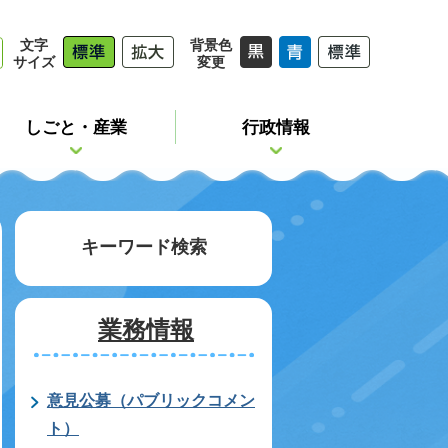
文字
背景色
サイズ
変更
しごと・産業
行政情報
キーワード検索
業務情報
意見公募（パブリックコメン
ト）