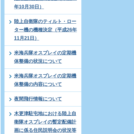
年10月30日）
陸上自衛隊のティルト・ロー
ター機の機種決定（平成26年
11月21日）
米海兵隊オスプレイの定期機
体整備の状況について
米海兵隊オスプレイの定期機
体整備の内容について
夜間飛行情報について
木更津駐屯地における陸上自
衛隊オスプレイの暫定配備計
画に係る住民説明会の状況等