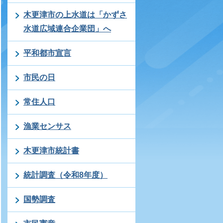
木更津市の上水道は「かずさ
水道広域連合企業団」へ
平和都市宣言
市民の日
常住人口
漁業センサス
木更津市統計書
統計調査（令和8年度）
国勢調査