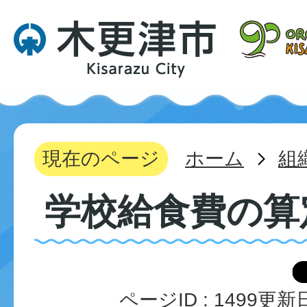
現在のページ
ホーム
組
学校給食費の算
ページID :
1499
更新日