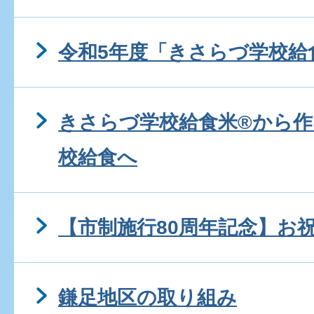
令和5年度「きさらづ学校給
きさらづ学校給食米®から
校給食へ
【市制施行80周年記念】お
鎌足地区の取り組み