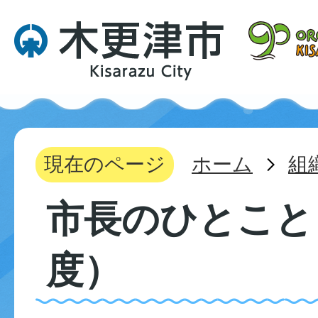
現在のページ
ホーム
組
市長のひとこと
度）