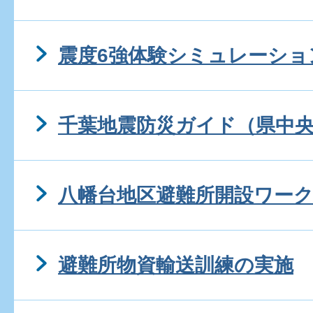
震度6強体験シミュレーショ
千葉地震防災ガイド（県中
八幡台地区避難所開設ワー
避難所物資輸送訓練の実施