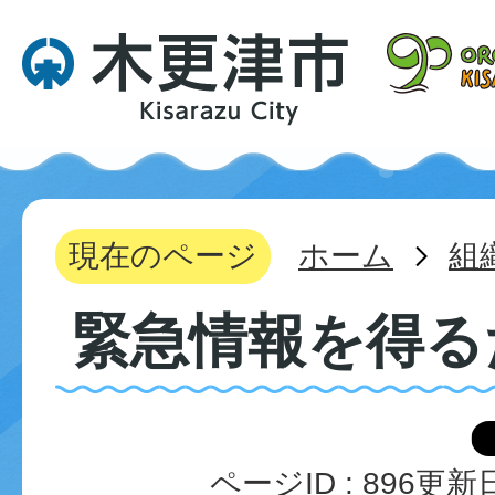
現在のページ
ホーム
組
緊急情報を得る
ページID :
896
更新日