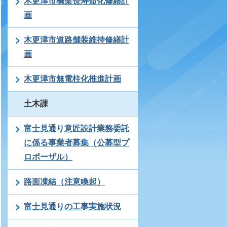
木更津市橋梁長寿命化修繕計
画
木更津市道路舗装維持修繕計
画
木更津市無電柱化推進計画
土木課
富士見通り意匠設計業務委託
に係る事業者募集（公募型プ
ロポーザル）
路面凍結（注意喚起）
富士見通りの工事実施状況