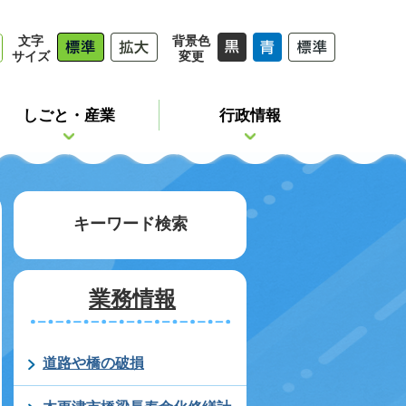
文字
背景色
サイズ
変更
しごと・産業
行政情報
キーワード検索
業務情報
道路や橋の破損