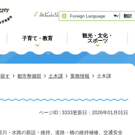
ルビふり
翻訳
観光・文化・
子育て・教育
スポーツ
ら探す
都市整備部
土木課
業務情報
土木課
ページID :
3333
更新日：2026年01月01日
河川・水路の新設・維持、道路・橋の維持補修、交通安全