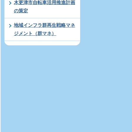
木更津市自転車活用推進計画
の策定
地域インフラ群再生戦略マネ
ジメント（群マネ）