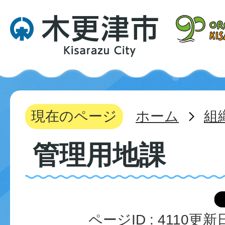
現在のページ
ホーム
組
管理用地課
ページID :
4110
更新日