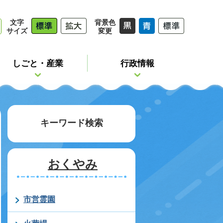
文字
背景色
サイズ
変更
しごと・産業
行政情報
キーワード検索
おくやみ
市営霊園