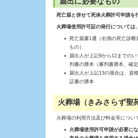
届出に必要なもの
死亡届と併せて死体火葬許可申請を
火葬場使用許可証の発行については
死亡届書1通（右側の死亡診断
もの）
届出人が上記9から12までの
判書の謄本（審判書謄本、確
届出人が上記13の場合は、資
証書の謄本
火葬場（きみさらず聖
火葬場の利用方法及び料金等につい
火葬場使用許可申請が必要に