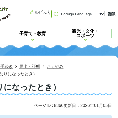
ルビふり
翻訳
観光・文化・
子育て・教育
スポーツ
・手続き
届出・証明
おくやみ
なりになったとき）
りになったとき）
ページID :
8366
更新日：2026年01月05日