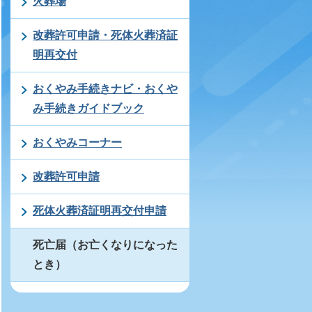
火葬場
改葬許可申請・死体火葬済証
明再交付
おくやみ手続きナビ・おくや
み手続きガイドブック
おくやみコーナー
改葬許可申請
死体火葬済証明再交付申請
死亡届（お亡くなりになった
とき）