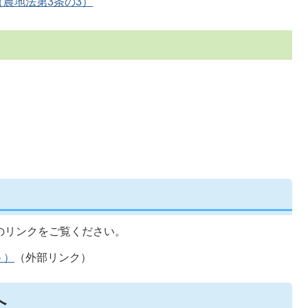
農地法第3条の3）
のリンクをご覧ください。
ト）
（外部リンク）
へ