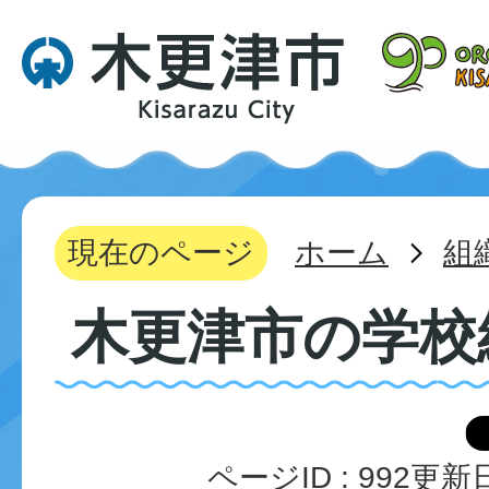
現在のページ
ホーム
組
木更津市の学校
ページID :
992
更新日