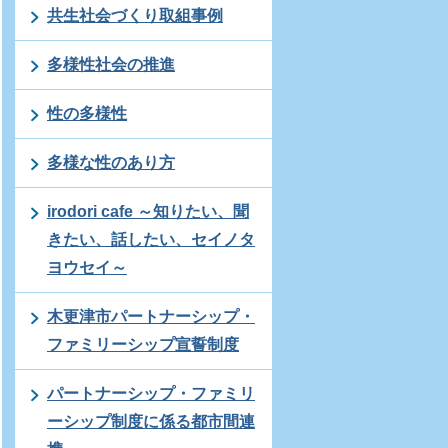
共生社会づくり取組事例
多様性社会の推進
性の多様性
多様な性のあり方
irodori cafe ～知りたい、聞
きたい、話したい、セイノタ
ヨウセイ～
木更津市パートナーシップ・
ファミリーシップ宣誓制度
パートナーシップ・ファミリ
ーシップ制度に係る都市間連