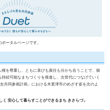
のポータルページです。
人権を尊重し、ともに喜びも責任も分かち合うことで、個
る持続可能なまちづくりを推進し、次世代につなげていく
男女共同参画計画」における木更津市のめざす姿を次のよ
しく 安心して暮らすことができるまち きさらづ」