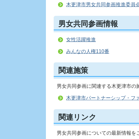
木更津市男女共同参画推進委員
男女共同参画情報
女性活躍推進
みんなの人権110番
関連施策
男女共同参画に関連する木更津市の
木更津市パートナーシップ・フ
関連リンク
男女共同参画についての最新情報を