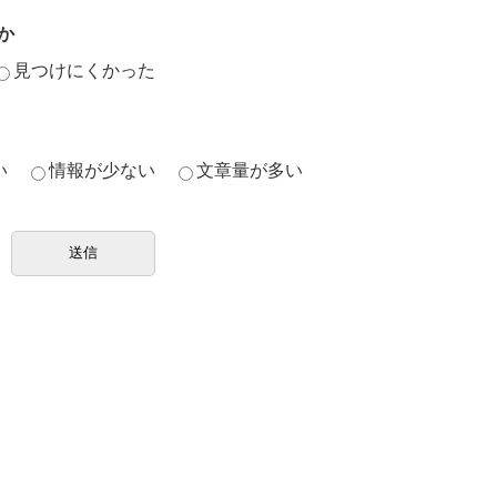
か
見つけにくかった
い
情報が少ない
文章量が多い