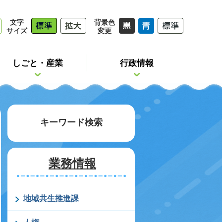
文字
背景色
サイズ
変更
しごと・産業
行政情報
キーワード検索
業務情報
地域共生推進課