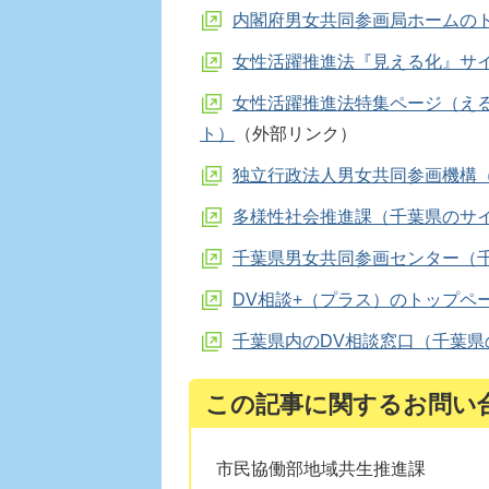
内閣府男女共同参画局ホームの
女性活躍推進法『見える化』サ
女性活躍推進法特集ページ（え
ト）
（外部リンク）
独立行政法人男女共同参画機構（
多様性社会推進課（千葉県のサ
千葉県男女共同参画センター（
DV相談+（プラス）のトップペ
千葉県内のDV相談窓口（千葉県
この記事に関するお問い
市民協働部地域共生推進課