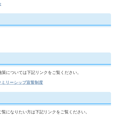
会
施策については下記リンクをご覧ください。
ァミリーシップ宣誓制度
ご覧になりたい方は下記リンクをご覧ください。