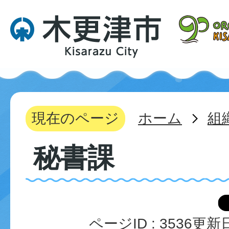
現在のページ
ホーム
組
秘書課
ページID :
3536
更新日