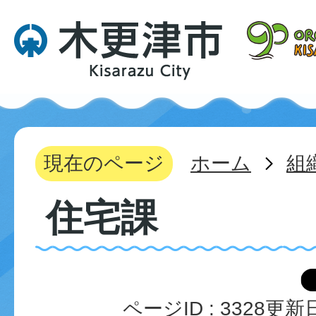
現在のページ
ホーム
組
住宅課
ページID :
3328
更新日