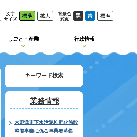
文字
背景色
サイズ
変更
しごと・産業
行政情報
キーワード検索
業務情報
木更津市下水汚泥堆肥化施設
整備事業に係る事業者募集