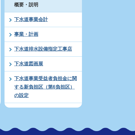
概要・説明
下水道事業会計
事業・計画
下水道排水設備指定工事店
下水道図画展
下水道事業受益者負担金に関
する新負担区（第6負担区）
の設定