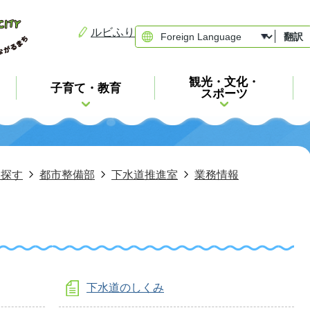
ルビふり
翻訳
観光・文化・
子育て・教育
スポーツ
ら探す
都市整備部
下水道推進室
業務情報
下水道のしくみ