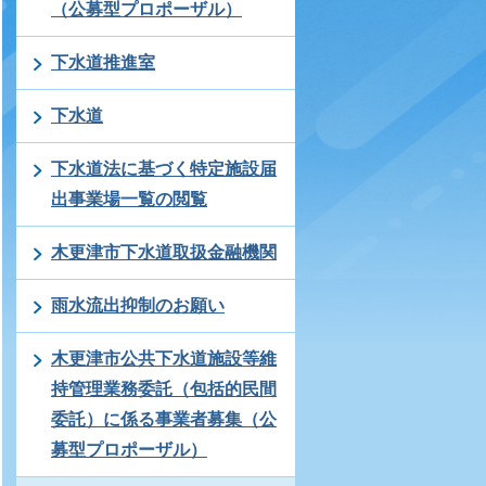
（公募型プロポーザル）
下水道推進室
下水道
下水道法に基づく特定施設届
出事業場一覧の閲覧
木更津市下水道取扱金融機関
雨水流出抑制のお願い
木更津市公共下水道施設等維
持管理業務委託（包括的民間
委託）に係る事業者募集（公
募型プロポーザル）