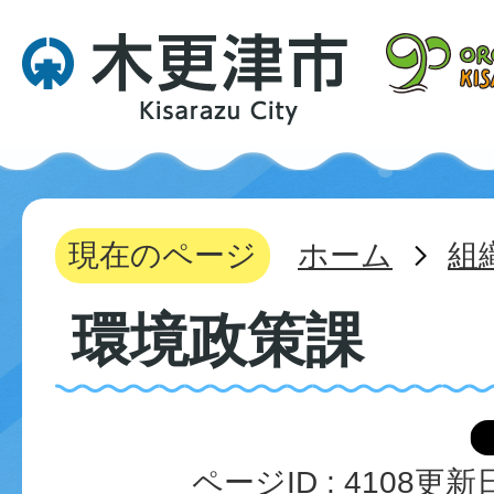
現在のページ
ホーム
組
環境政策課
ページID :
4108
更新日