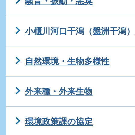
騒音・振動・悪臭
小櫃川河口干潟（盤洲干潟）
自然環境・生物多様性
外来種・外来生物
環境政策課の協定