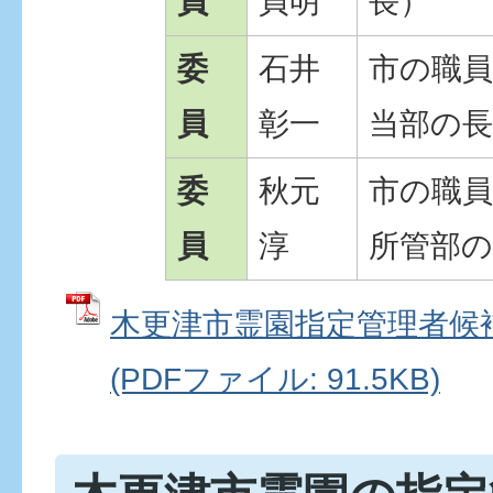
員
貞明
長）
委
石井
市の職員
員
彰一
当部の長
委
秋元
市の職員
員
淳
所管部の
木更津市霊園指定管理者候
(PDFファイル: 91.5KB)