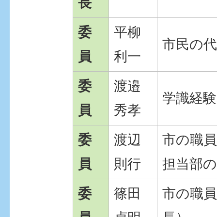
長
委
平柳
市民の代
員
利一
委
渡邉
学識経験
員
秀孝
委
渡辺
市の職員
員
則行
担当部の
委
篠田
市の職員