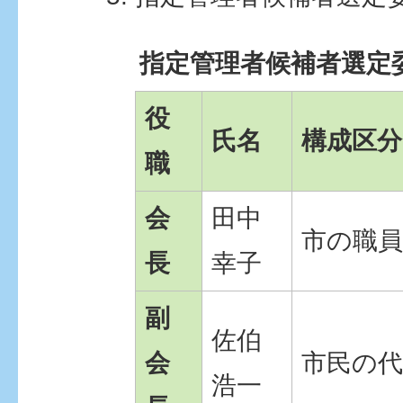
指定管理者候補者選定
役
氏名
構成区分
職
会
田中
市の職員
長
幸子
副
佐伯
会
市民の代
浩一