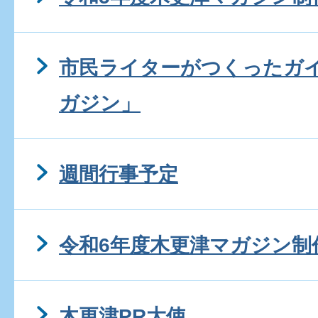
市民ライターがつくったガ
ガジン」
週間行事予定
令和6年度木更津マガジン制
木更津PR大使