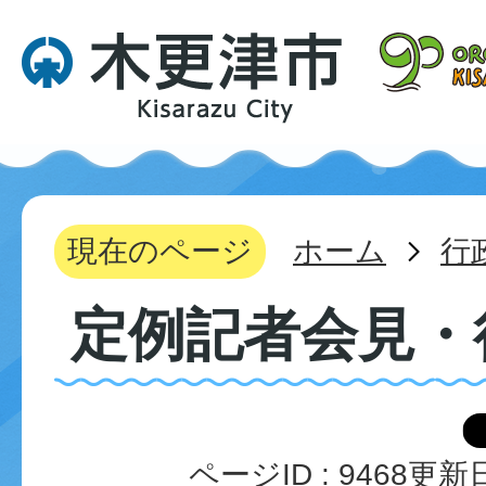
現在のページ
ホーム
行
定例記者会見・
ページID :
9468
更新日