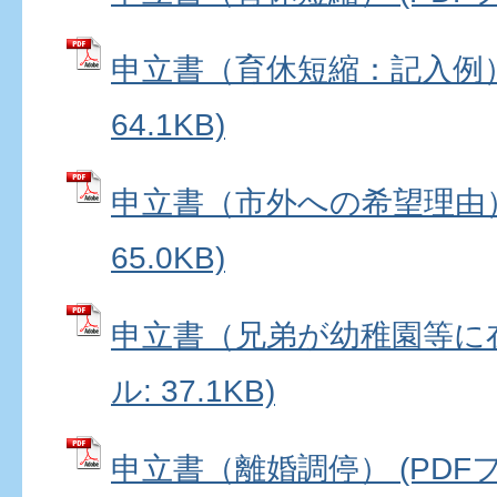
申立書（育休短縮：記入例） 
64.1KB)
申立書（市外への希望理由） 
65.0KB)
申立書（兄弟が幼稚園等に在
ル: 37.1KB)
申立書（離婚調停） (PDFファ