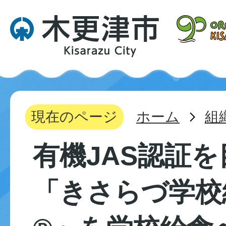
現在のページ
ホーム
組
有機JAS認証
「きさらづ学校