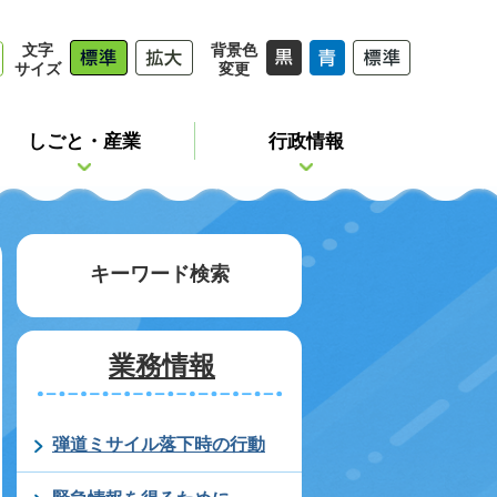
文字
背景色
サイズ
変更
しごと・産業
行政情報
キーワード検索
業務情報
弾道ミサイル落下時の行動