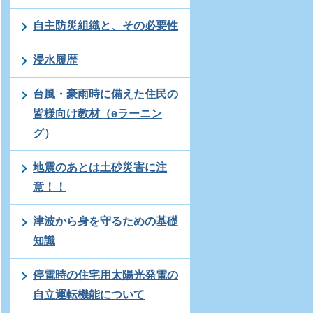
自主防災組織と、その必要性
浸水履歴
台風・豪雨時に備えた住民の
皆様向け教材（eラーニン
グ）
地震のあとは土砂災害に注
意！！
津波から身を守るための基礎
知識
停電時の住宅用太陽光発電の
自立運転機能について