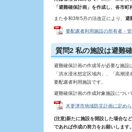
「避難確保計画」を作成し、各市町
また令和3年5月の法改正により、
避
要配慮者利用施設の所有者・管理者の
質問2 私の施設は避難
避難確保計画の作成等が必要な施設
「洪水浸水想定区域内」、「高潮浸
要配慮者利用施設です。
避難確保計画の作成対象施設につい
木更津市地域防災計画に定められて
(注意)新たに施設を開設した場合な
であれば作成の努力をお願いします