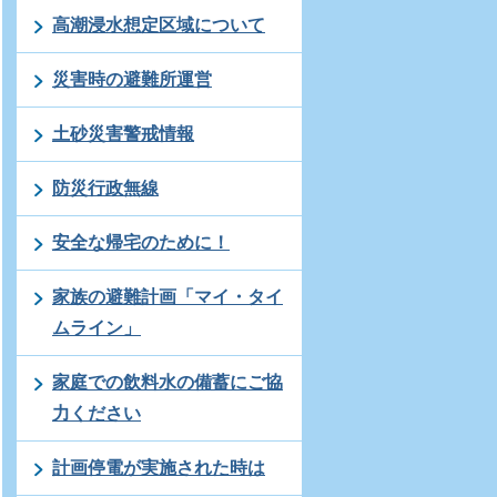
高潮浸水想定区域について
災害時の避難所運営
土砂災害警戒情報
防災行政無線
安全な帰宅のために！
家族の避難計画「マイ・タイ
ムライン」
家庭での飲料水の備蓄にご協
力ください
計画停電が実施された時は