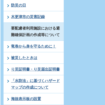
防災の日
木更津市の災害記録
要配慮者利用施設における避
難確保計画の作成等について
竜巻から身を守るために！
被災したときは
り災証明書・り災届出証明書
「水防法」に基づくハザード
マップの作成について
海抜表示板の設置