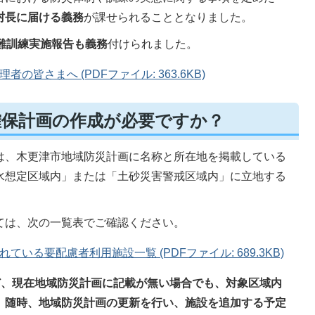
村長に届ける義務
が課せられることとなりました。
難訓練実施報告も義務
付けられました。
皆さまへ (PDFファイル: 363.6KB)
確保計画の作成が必要ですか？
は、木更津市地域防災計画に名称と所在地を掲載している
水想定区域内」または「土砂災害警戒区域内」に立地する
ては、次の一覧表でご確認ください。
いる要配慮者利用施設一覧 (PDFファイル: 689.3KB)
ど、現在地域防災計画に記載が無い場合でも、対象区域内
。随時、地域防災計画の更新を行い、施設を追加する予定