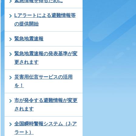
緊急情報を得るために
Lアラートによる避難情報等
の提供開始
緊急地震速報
緊急地震速報の発表基準が変
更されます
災害用伝言サービスの活用
を！
市が発令する避難情報が変更
されます
全国瞬時警報システム（J-ア
ラート）