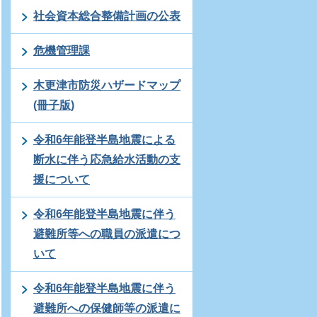
社会資本総合整備計画の公表
危機管理課
木更津市防災ハザードマップ
(冊子版)
令和6年能登半島地震による
断水に伴う応急給水活動の支
援について
令和6年能登半島地震に伴う
避難所等への職員の派遣につ
いて
令和6年能登半島地震に伴う
避難所への保健師等の派遣に