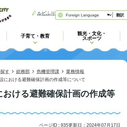
ルビふり
翻訳
観光・文化・
子育て・教育
スポーツ
ら探す
総務部
危機管理課
業務情報
設における避難確保計画の作成等について
における避難確保計画の作成等
ページID :
935
更新日：2024年07月17日