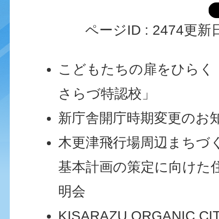
ページID :
2474
更新日
こどもたちの扉をひらく
さらづ特認校」
新庁舎開庁時期変更のお
木更津飛行場周辺まちづ
基本計画の策定に向けた
明会
KISARAZU ORGANIC CI