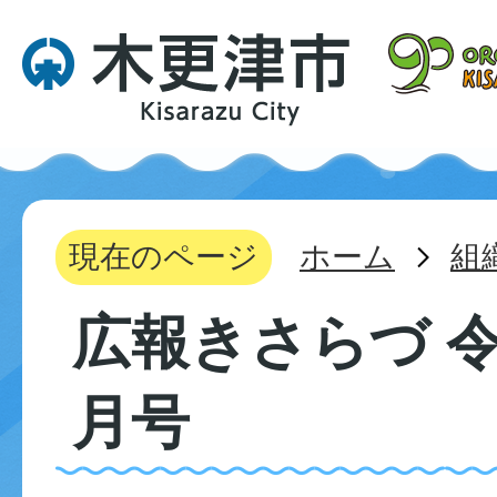
現在のページ
ホーム
組
広報きさらづ 令
月号