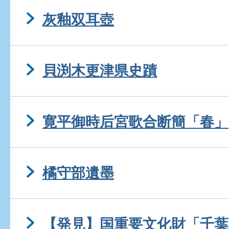
灰釉双耳壺
貝渕木更津県史蹟
寛平御時后宮歌合断簡「春」
橘守部遺墨
【発見】国重要文化財「千葉