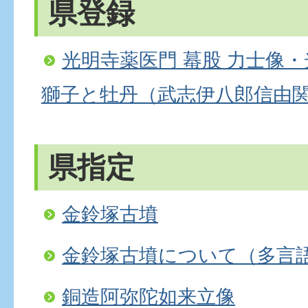
県登録
光明寺薬医門 蟇股 力士像・
獅子と牡丹（武志伊八郎信由
県指定
金鈴塚古墳
金鈴塚古墳について（多言
銅造阿弥陀如来立像