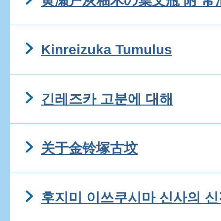
黄瀬戸灰釉木の葉文瓶 附 常
Kinreizuka Tumulus
긴레즈카 고분에 대해
关于金铃塚古坟
후지미 이쓰쿠시마 신사의 신