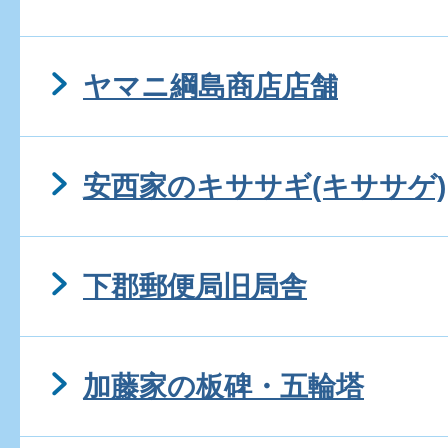
ヤマニ綱島商店店舗
安西家のキササギ(キササゲ)
下郡郵便局旧局舎
加藤家の板碑・五輪塔