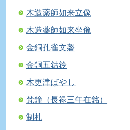
木造薬師如来立像
木造薬師如来坐像
金銅孔雀文磬
金銅五鈷鈴
木更津ばやし
梵鐘（長禄三年在銘）
制札