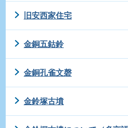
旧安西家住宅
金銅五鈷鈴
金銅孔雀文磬
金鈴塚古墳