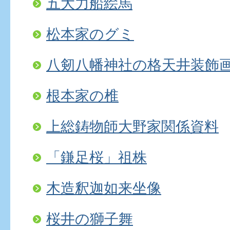
五大力船絵馬
松本家のグミ
八剱八幡神社の格天井装飾
根本家の椎
上総鋳物師大野家関係資料
「鎌足桜」祖株
木造釈迦如来坐像
桜井の獅子舞