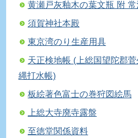
黄瀬戸灰釉木の葉文瓶 附 
須賀神社本殿
東京湾のり生産用具
天正検地帳 (上総国望陀郡
縄打水帳)
板絵著色富士の巻狩図絵馬
上総大寺廃寺露盤
至徳堂関係資料