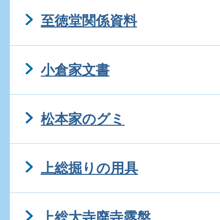
至徳堂関係資料
小倉家文書
松本家のグミ
上総掘りの用具
上総大寺廃寺露盤