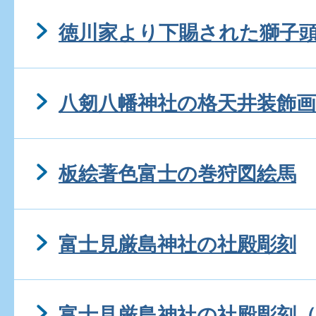
徳川家より下賜された獅子
八剱八幡神社の格天井装飾画
板絵著色富士の巻狩図絵馬
富士見厳島神社の社殿彫刻
富士見厳島神社の社殿彫刻（