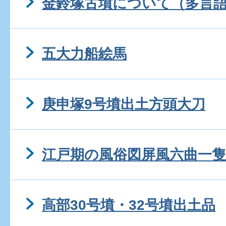
金鈴塚古墳について（多言
五大力船絵馬
庚申塚9号墳出土方頭大刀
江戸期の風俗図屏風六曲一隻
高部30号墳・32号墳出土品