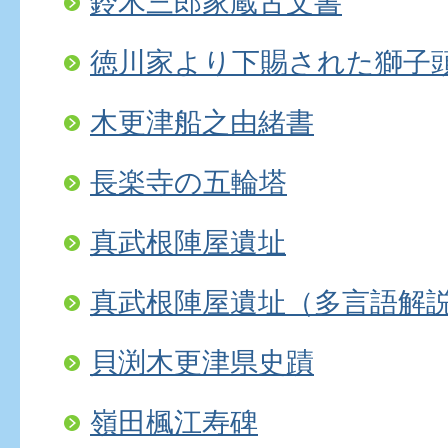
鈴木三郎家蔵古文書
徳川家より下賜された獅子
木更津船之由緒書
長楽寺の五輪塔
真武根陣屋遺址
真武根陣屋遺址（多言語解
貝渕木更津県史蹟
嶺田楓江寿碑