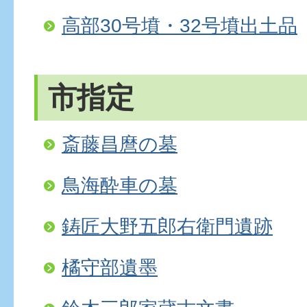
高部30号墳・32号墳出土品
市指定
斎藤昌麿の墓
鳥海酔車の墓
鋳匠大野五郎右衛門遺跡
橘守部遺墨