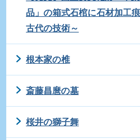
品」の箱式石棺に石材加工
古代の技術～
根本家の椎
斎藤昌麿の墓
桜井の獅子舞