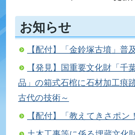
お知らせ
【配付】「金鈴塚古墳」普
【発見】国重要文化財「千
品」の箱式石棺に石材加工痕
古代の技術～
【配付】「教えてきさポン
土木工事等に係る埋蔵文化