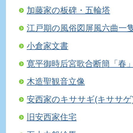
加藤家の板碑・五輪塔
江戸期の風俗図屏風六曲一
小倉家文書
寛平御時后宮歌合断簡「春
木造聖観音立像
安西家のキササギ(キササゲ
旧安西家住宅