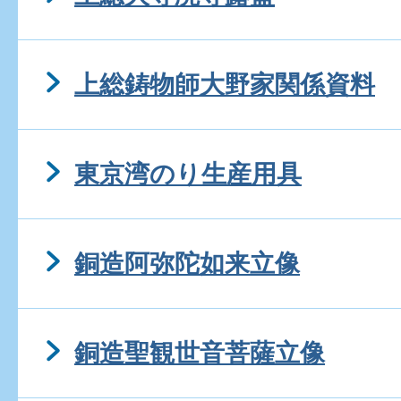
上総鋳物師大野家関係資料
東京湾のり生産用具
銅造阿弥陀如来立像
銅造聖観世音菩薩立像