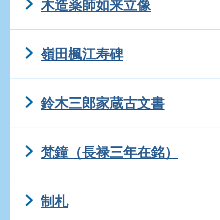
木造薬師如来立像
嶺田楓江寿碑
鈴木三郎家蔵古文書
梵鐘（長禄三年在銘）
制札