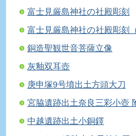
富士見厳島神社の社殿彫刻
富士見厳島神社の社殿彫刻
銅造聖観世音菩薩立像
灰釉双耳壺
庚申塚9号墳出土方頭大刀
宮脇遺跡出土奈良三彩小壺 
中越遺跡出土小銅鐸