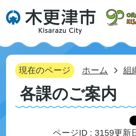
現在のページ
ホーム
組
各課のご案内
ページID :
3159
更新日